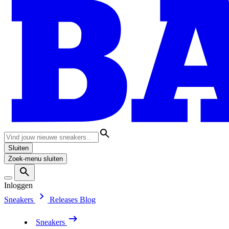
Sluiten
Zoek-menu sluiten
Inloggen
Sneakers
Releases
Blog
Sneakers