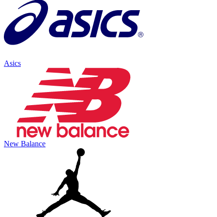
Asics
New Balance