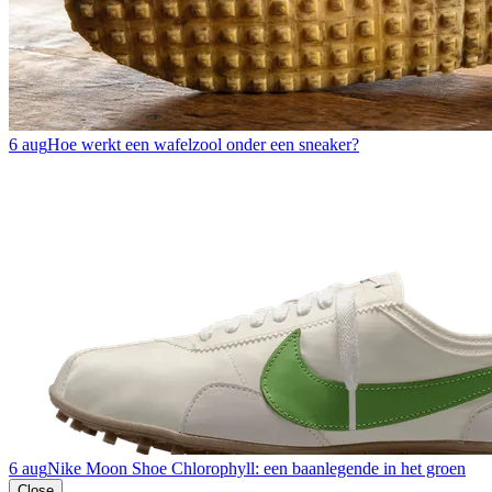
6 aug
Hoe werkt een wafelzool onder een sneaker?
6 aug
Nike Moon Shoe Chlorophyll: een baanlegende in het groen
Close