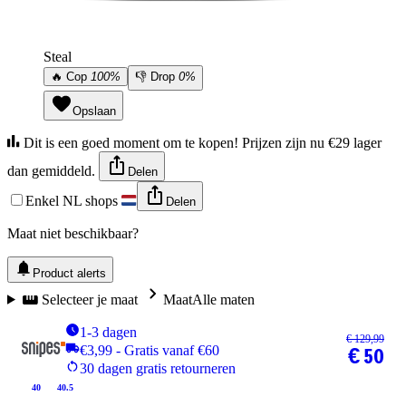
Steal
🔥
Cop
100%
👎
Drop
0%
Opslaan
Dit is een goed moment om te kopen! Prijzen zijn nu €29 lager
dan gemiddeld.
Delen
Enkel NL shops
Delen
Maat niet beschikbaar?
Product alerts
Selecteer je maat
Maat
Alle maten
1-3 dagen
€ 129,99
€3,99 - Gratis vanaf €60
€ 50
30 dagen gratis retourneren
40
40.5