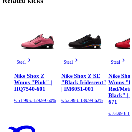
Related
kicks
Steal
Steal
Steal
Nike Shox Z
Nike Shox Z SE
Nike Sho
Wmns "Pink" |
"Black Iridescent"
Wmns "F
HQ7540-601
| IM6051-001
Red/Metall
Black" | 
€ 51.99
€ 129.99
-60%
€ 52.99
€ 139.99
-62%
671
€ 73.99
€ 12