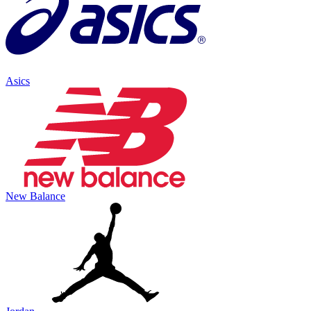
Asics
New Balance