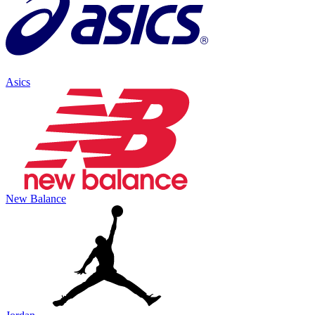
Asics
New Balance