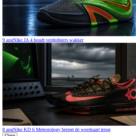
9 aug
Nike JA 4 houdt verdedigers wakker
8 aug
Nike KD 6 Meteorology brengt de weerkaart terug
Close