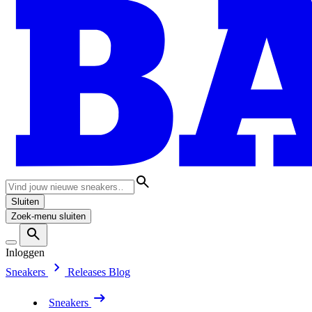
Sluiten
Zoek-menu sluiten
Inloggen
Sneakers
Releases
Blog
Sneakers