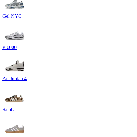
Gel-NYC
P-6000
Air Jordan 4
Samba