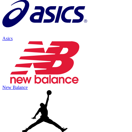
Asics
New Balance