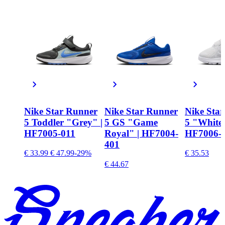
Nike Star Runner
Nike Star Runner
Nike Sta
5 Toddler "Grey" |
5 GS "Game
5 "White"
HF7005-011
Royal" | HF7004-
HF7006-
401
€ 33.99
€ 47.99
-29%
€ 35.53
€ 44.67