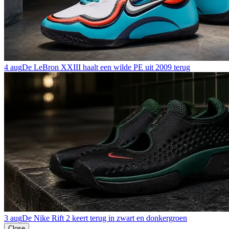
4 aug
De LeBron XXIII haalt een wilde PE uit 2009 terug
3 aug
De Nike Rift 2 keert terug in zwart en donkergroen
Close