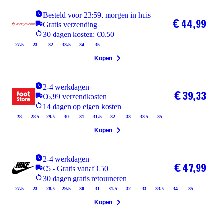
Besteld voor 23:59, morgen in huis
€ 44,99
Gratis verzending
30 dagen kosten: €0.50
27.5
28
32
33.5
34
35
Kopen
2-4 werkdagen
€ 39,33
€6,99 verzendkosten
14 dagen op eigen kosten
28
28.5
29.5
30
31
31.5
32
33
33.5
35
Kopen
2-4 werkdagen
€ 47,99
€5 - Gratis vanaf €50
30 dagen gratis retourneren
27.5
28
28.5
29.5
30
31
31.5
32
33
33.5
34
35
Kopen