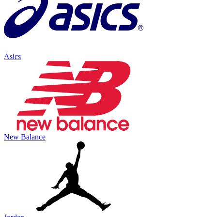
Asics
New Balance