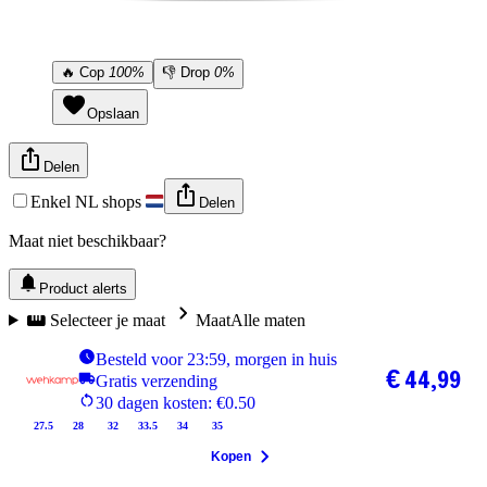
🔥
Cop
100%
👎
Drop
0%
Opslaan
Delen
Enkel NL shops
Delen
Maat niet beschikbaar?
Product alerts
Selecteer je maat
Maat
Alle maten
Besteld voor 23:59, morgen in huis
€ 44,99
Gratis verzending
30 dagen kosten: €0.50
27.5
28
32
33.5
34
35
Kopen