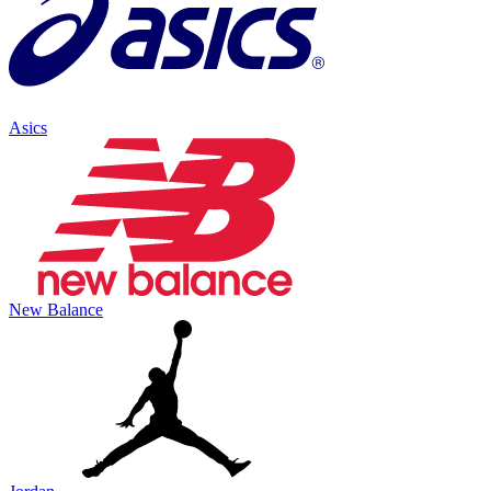
Asics
New Balance