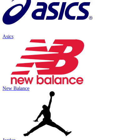
Asics
New Balance