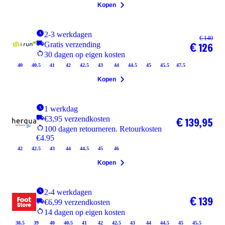
Kopen
2-3 werkdagen
€ 140
Gratis verzending
€ 126
30 dagen op eigen kosten
40
40.5
41
42
42.5
43
44
44.5
45
45.5
47.5
Kopen
1 werkdag
€3,95 verzendkosten
€ 139,95
100 dagen retourneren. Retourkosten
€4.95
42
42.5
43
44
44.5
45
46
Kopen
2-4 werkdagen
€ 139
€6,99 verzendkosten
14 dagen op eigen kosten
38.5
39
40
40.5
41
42
42.5
43
44
44.5
45
45.5