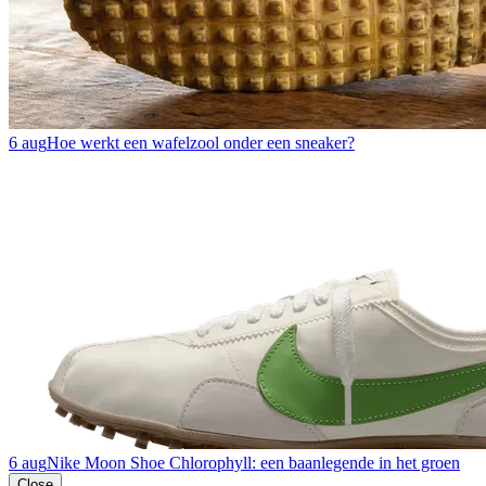
6 aug
Hoe werkt een wafelzool onder een sneaker?
6 aug
Nike Moon Shoe Chlorophyll: een baanlegende in het groen
Close