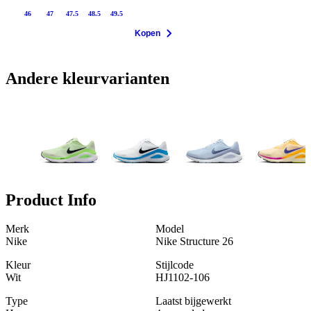
46
47
47.5
48.5
49.5
Kopen
Andere kleurvarianten
Product Info
Merk
Model
Nike
Nike Structure 26
Kleur
Stijlcode
Wit
HJ1102-106
Type
Laatst bijgewerkt