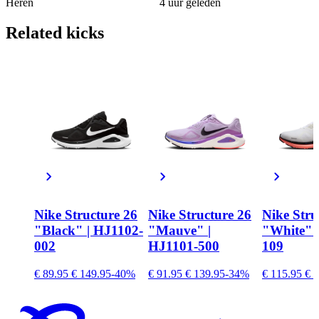
Heren
4 uur geleden
Related
kicks
Nike Structure 26
Nike Structure 26
Nike Stru
"Black" | HJ1102-
"Mauve" |
"White" 
002
HJ1101-500
109
€ 89.95
€ 149.95
-40%
€ 91.95
€ 139.95
-34%
€ 115.95
€ 1