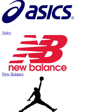
Asics
New Balance