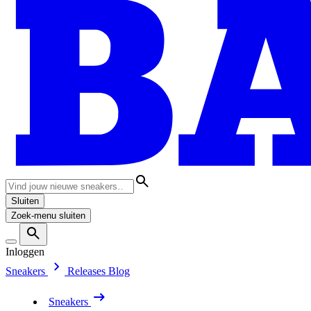
Sluiten
Zoek-menu sluiten
Inloggen
Sneakers
Releases
Blog
Sneakers