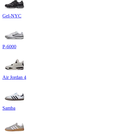
Gel-NYC
P-6000
Air Jordan 4
Samba