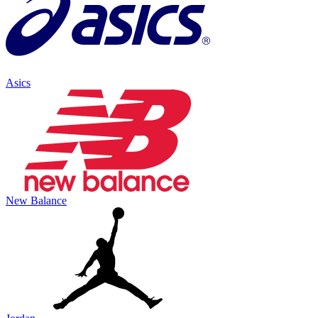
Asics
New Balance