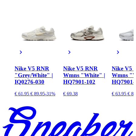
Nike V5 RNR
Nike V5 RNR
Nike V5
"Grey/White" |
Wmns "White" |
Wmns "Wh
IQ0276-030
HQ7901-102
HQ7901-
€ 61.95
€ 89.95
-31%
€ 69.38
€ 63.95
€ 84