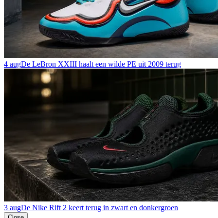
4 aug
De LeBron XXIII haalt een wilde PE uit 2009 terug
3 aug
De Nike Rift 2 keert terug in zwart en donkergroen
Close