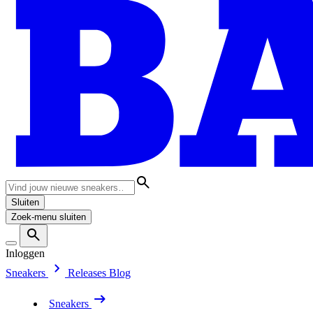
Sluiten
Zoek-menu sluiten
Inloggen
Sneakers
Releases
Blog
Sneakers