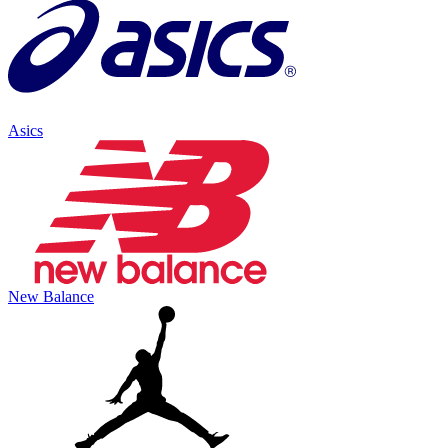
Asics
New Balance