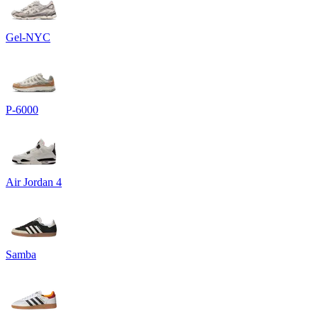
Gel-NYC
P-6000
Air Jordan 4
Samba