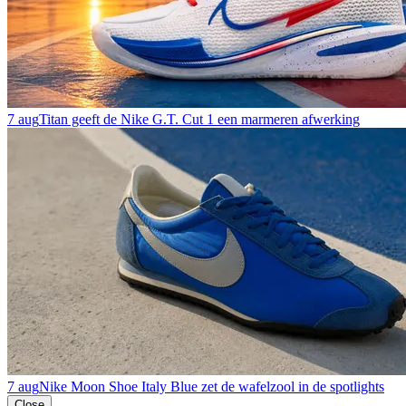
7 aug
Titan geeft de Nike G.T. Cut 1 een marmeren afwerking
7 aug
Nike Moon Shoe Italy Blue zet de wafelzool in de spotlights
Close