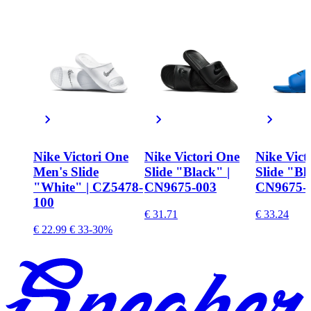
Nike Victori One
Nike Victori One
Nike Vict
Men's Slide
Slide "Black" |
Slide "Bl
"White" | CZ5478-
CN9675-003
CN9675-
100
€ 31.71
€ 33.24
€ 22.99
€ 33
-30%