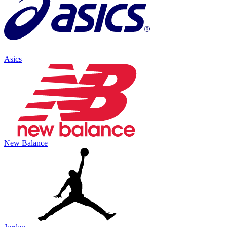
Asics
New Balance