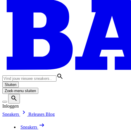
Sluiten
Zoek-menu sluiten
Inloggen
Sneakers
Releases
Blog
Sneakers