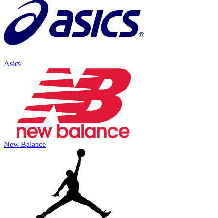
Asics
New Balance