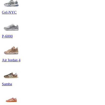
Gel-NYC
P-6000
Air Jordan 4
Samba