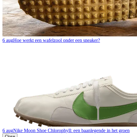
6 aug
Hoe werkt een wafelzool onder een sneaker?
6 aug
Nike Moon Shoe Chlorophyll: een baanlegende in het groen
Close