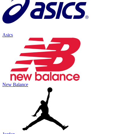
Asics
New Balance