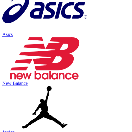
Asics
New Balance