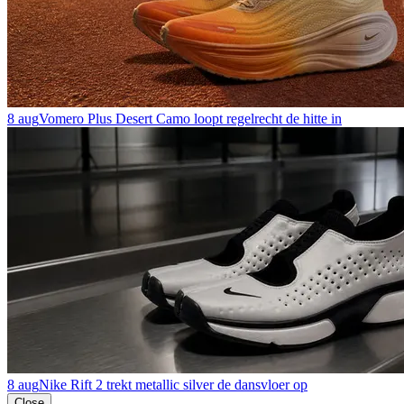
8 aug
Vomero Plus Desert Camo loopt regelrecht de hitte in
8 aug
Nike Rift 2 trekt metallic silver de dansvloer op
Close