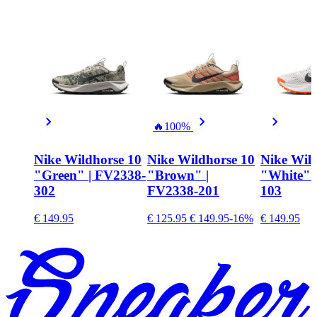
🔥
100%
Nike Wildhorse 10
Nike Wildhorse 10
Nike Wil
"Green" | FV2338-
"Brown" |
"White" 
302
FV2338-201
103
€ 149.95
€ 125.95
€ 149.95
-16%
€ 149.95