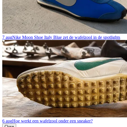
7 aug
Nike Moon Shoe Italy Blue zet de wafelzool in de spotlights
6 aug
Hoe werkt een wafelzool onder een sneaker?
Close