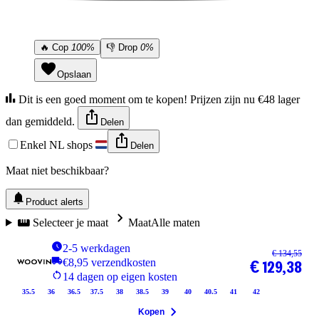
🔥
Cop
100%
👎
Drop
0%
Opslaan
Dit is een goed moment om te kopen! Prijzen zijn nu €48 lager
dan gemiddeld.
Delen
Enkel NL shops
Delen
Maat niet beschikbaar?
Product alerts
Selecteer je maat
Maat
Alle maten
2-5 werkdagen
€ 134,55
€8,95 verzendkosten
€ 129,38
14 dagen op eigen kosten
35.5
36
36.5
37.5
38
38.5
39
40
40.5
41
42
Kopen