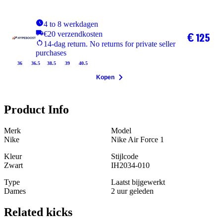
4 to 8 werkdagen
€20 verzendkosten
€ 125
14-dag return. No returns for private seller
purchases
36
36.5
38.5
39
40.5
Kopen
Product Info
Merk
Model
Nike
Nike Air Force 1
Kleur
Stijlcode
Zwart
IH2034-010
Type
Laatst bijgewerkt
Dames
2 uur geleden
Related
kicks