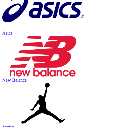
Asics
New Balance