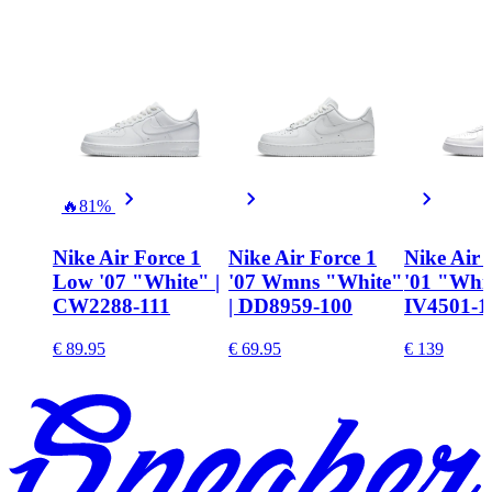
🔥
81%
Nike Air Force 1
Nike Air Force 1
Nike Air 
Low '07 "White" |
'07 Wmns "White"
'01 "Whit
CW2288-111
| DD8959-100
IV4501-1
€ 89.95
€ 69.95
€ 139