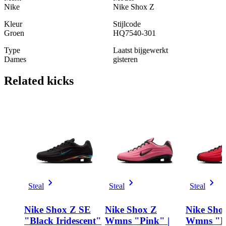
Nike
Nike Shox Z
Kleur
Stijlcode
Groen
HQ7540-301
Type
Laatst bijgewerkt
Dames
gisteren
Related
kicks
Steal
Steal
Steal
Nike Shox Z SE
Nike Shox Z
Nike Sho
"Black Iridescent"
Wmns "Pink" |
Wmns "F