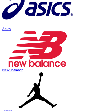
Asics
New Balance