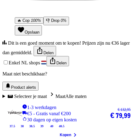
🔥
Cop
100%
👎
Drop
0%
Opslaan
Dit is een goed moment om te kopen! Prijzen zijn nu €36 lager
dan gemiddeld.
Delen
Enkel NL shops
Delen
Maat niet beschikbaar?
Product alerts
Selecteer je maat
Maat
Alle maten
1-3 werkdagen
€ 132,95
€5 - Gratis vanaf €200
€ 79,99
30 dagen op eigen kosten
37.5
38
38.5
39
40
40.5
Kopen