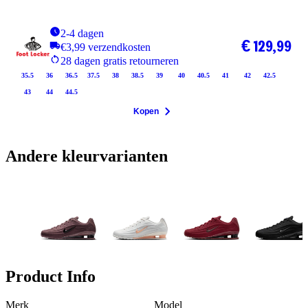
2-4 dagen
€ 129,99
€3,99 verzendkosten
28 dagen gratis retourneren
35.5
36
36.5
37.5
38
38.5
39
40
40.5
41
42
42.5
43
44
44.5
Kopen
Andere kleurvarianten
Product Info
Merk
Model