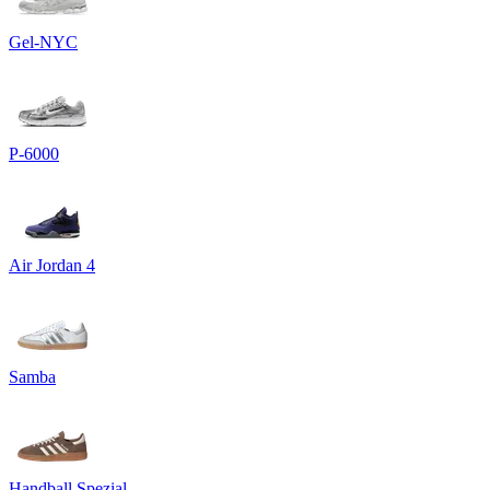
Gel-NYC
P-6000
Air Jordan 4
Samba
Handball Spezial