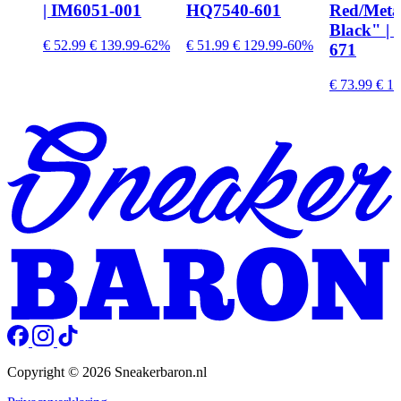
| IM6051-001
HQ7540-601
Red/Metall
Black" | 
€ 52.99
€ 139.99
-62%
€ 51.99
€ 129.99
-60%
671
€ 73.99
€ 12
Copyright © 2026 Sneakerbaron.nl