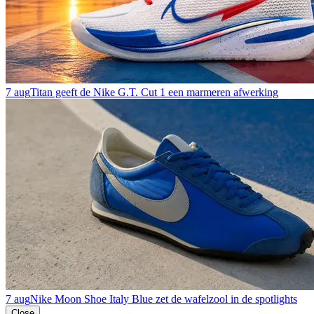
7 aug
Titan geeft de Nike G.T. Cut 1 een marmeren afwerking
7 aug
Nike Moon Shoe Italy Blue zet de wafelzool in de spotlights
Close