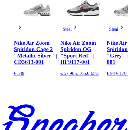
Steal
Steal
Nike Air Zoom
Nike Air Zoom
Nike Air
Spiridon Cage 2
Spiridon OG
Spiridon
"Metallic Silver" |
"Sport Red" |
"Grey" |
CD3613-001
HF9117-001
001
€ 549
€ 57.96
€ 165.6
-65%
€ 94
€ 170
-