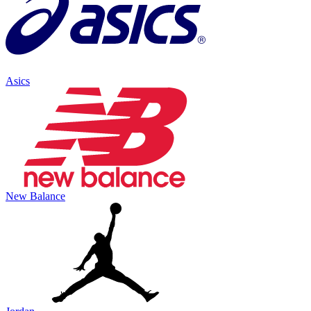
Asics
New Balance