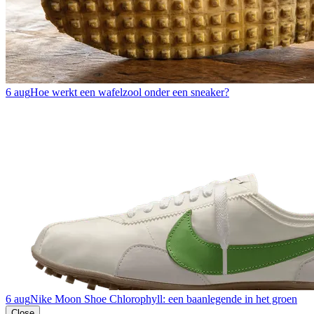
6 aug
Hoe werkt een wafelzool onder een sneaker?
6 aug
Nike Moon Shoe Chlorophyll: een baanlegende in het groen
Close