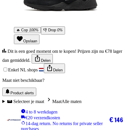
🔥
Cop
100%
👎
Drop
0%
Opslaan
Dit is een goed moment om te kopen! Prijzen zijn nu €78 lager
dan gemiddeld.
Delen
Enkel NL shops
Delen
Maat niet beschikbaar?
Product alerts
Selecteer je maat
Maat
Alle maten
4 to 8 werkdagen
€20 verzendkosten
€ 146
14-dag return. No returns for private seller
purchases