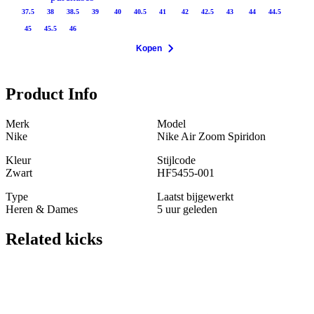
37.5
38
38.5
39
40
40.5
41
42
42.5
43
44
44.5
45
45.5
46
Kopen
Product Info
Merk
Model
Nike
Nike Air Zoom Spiridon
Kleur
Stijlcode
Zwart
HF5455-001
Type
Laatst bijgewerkt
Heren & Dames
5 uur geleden
Related
kicks