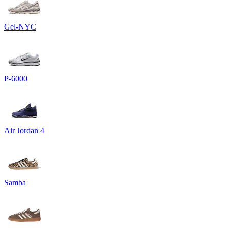
Gel-NYC
P-6000
Air Jordan 4
Samba