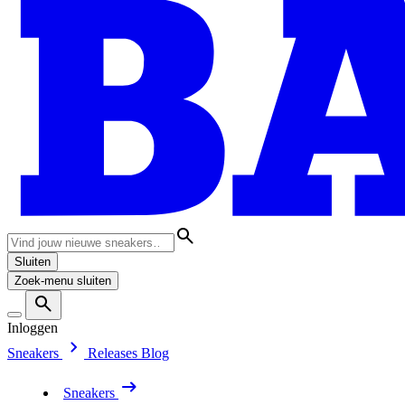
Sluiten
Zoek-menu sluiten
Inloggen
Sneakers
Releases
Blog
Sneakers