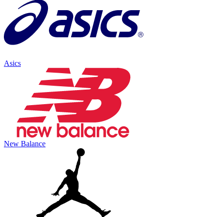
Asics
New Balance