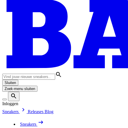
Sluiten
Zoek-menu sluiten
Inloggen
Sneakers
Releases
Blog
Sneakers