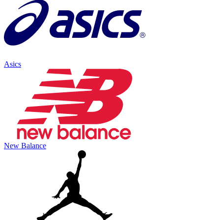
Asics
New Balance