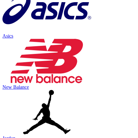
Asics
New Balance