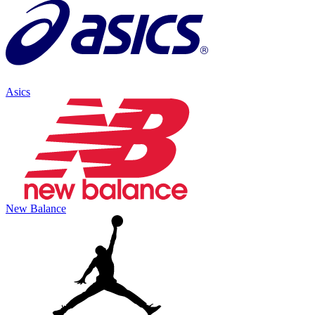
Asics
New Balance