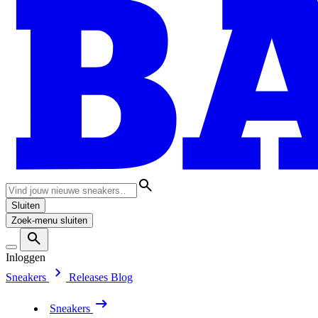
Sluiten
Zoek-menu sluiten
Inloggen
Sneakers
Releases
Blog
Sneakers