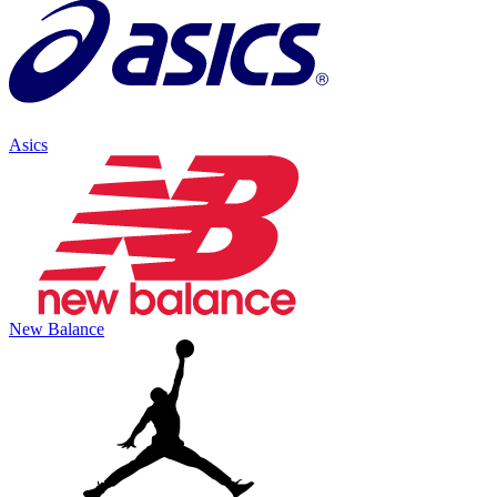
Asics
New Balance