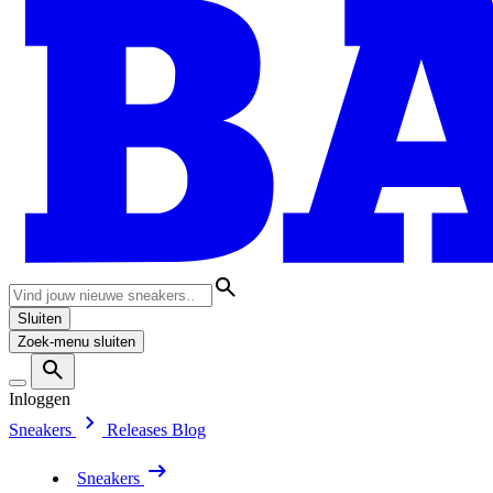
Sluiten
Zoek-menu sluiten
Inloggen
Sneakers
Releases
Blog
Sneakers