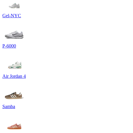
Gel-NYC
P-6000
Air Jordan 4
Samba