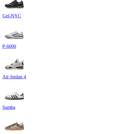
Gel-NYC
P-6000
Air Jordan 4
Samba