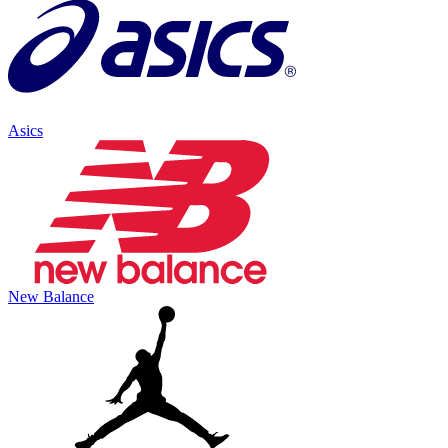
Asics
New Balance