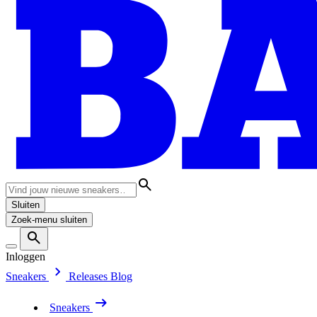
Sluiten
Zoek-menu sluiten
Inloggen
Sneakers
Releases
Blog
Sneakers