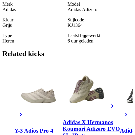
Merk
Model
Adidas
Adidas Adizero
Kleur
Stijlcode
Grijs
KJ1364
Type
Laatst bijgewerkt
Heren
6 uur geleden
Related
kicks
Adidas X Hermanos
Koumori Adizero EVO
Y-3 Adios Pro 4
Adida