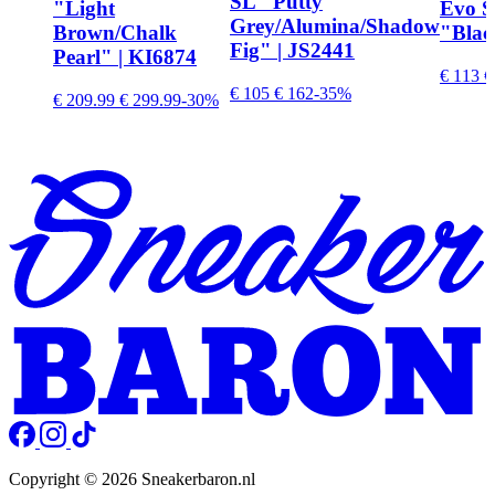
SL "Putty
"Light
Evo S
Grey/Alumina/Shadow
Brown/Chalk
"Blac
Fig" | JS2441
Pearl" | KI6874
€ 113
€
€ 105
€ 162
-35%
€ 209.99
€ 299.99
-30%
Copyright © 2026 Sneakerbaron.nl