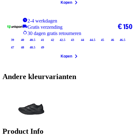
Kopen
2-4 werkdagen
€ 150
Gratis verzending
30 dagen gratis retourneren
39
40
40.5
41
42
42.5
43
44
44.5
45
46
46.5
47
48
48.5
49
Kopen
Andere kleurvarianten
Product Info