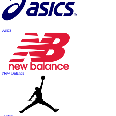
Asics
New Balance