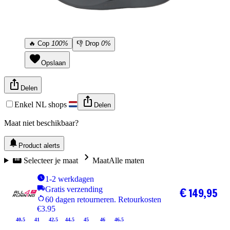
🔥
Cop
100%
👎
Drop
0%
Opslaan
Delen
Enkel NL shops
Delen
Maat niet beschikbaar?
Product alerts
Selecteer je maat
Maat
Alle maten
1-2 werkdagen
Gratis verzending
€ 149,95
60 dagen retourneren. Retourkosten
€3.95
40.5
41
42.5
44.5
45
46
46.5