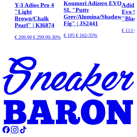
Koumori Adizero EVO
Y-3 Adios Pro 4
Adida
SL "Putty
"Light
Evo S
Grey/Alumina/Shadow
Brown/Chalk
"Blac
Fig" | JS2441
Pearl" | KI6874
€ 113
€
€ 105
€ 162
-35%
€ 209.99
€ 299.99
-30%