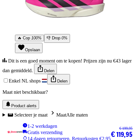
🔥
Cop
100%
👎
Drop
0%
Opslaan
Dit is een goed moment om te kopen! Prijzen zijn nu €43 lager
dan gemiddeld.
Delen
Enkel NL shops
Delen
Maat niet beschikbaar?
Product alerts
Selecteer je maat
Maat
Alle maten
1-2 werkdagen
€ 199,95
Gratis verzending
€ 119,95
14 dagen retourneren. Retourkosten €2.95