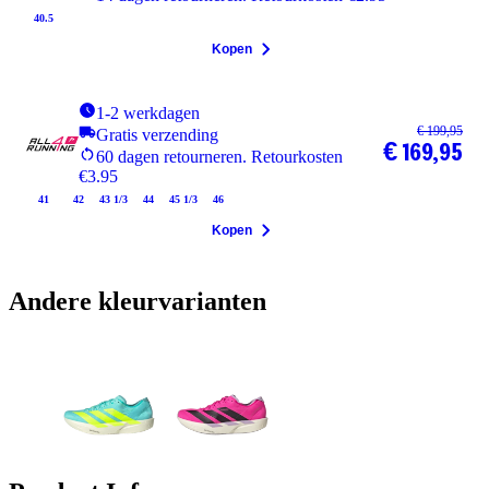
40.5
Kopen
1-2 werkdagen
€ 199,95
Gratis verzending
€ 169,95
60 dagen retourneren. Retourkosten
€3.95
41
42
43 1/3
44
45 1/3
46
Kopen
Andere kleurvarianten