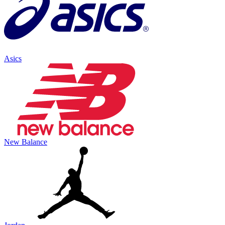
Asics
New Balance