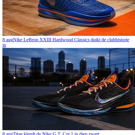
8 aug
Nike LeBron XXIII Hardwood Classics duikt de clubhistorie
in
8 aug
Titan kleedt de Nike G.T. Cut 1 in diep zwart