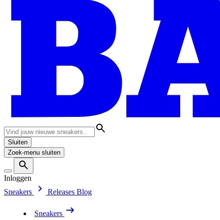
Sluiten
Zoek-menu sluiten
Inloggen
Sneakers
Releases
Blog
Sneakers