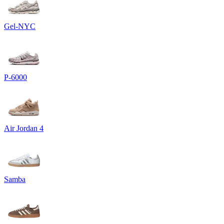
Gel-NYC
P-6000
Air Jordan 4
Samba