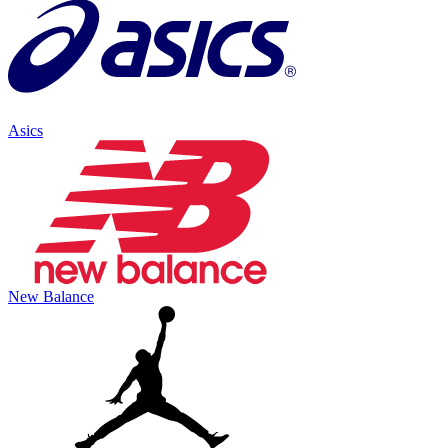
Asics
New Balance