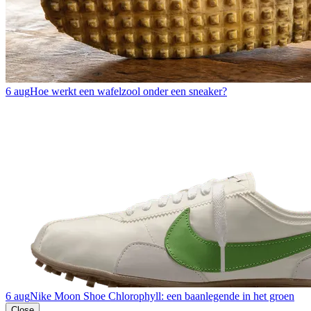
6 aug
Hoe werkt een wafelzool onder een sneaker?
6 aug
Nike Moon Shoe Chlorophyll: een baanlegende in het groen
Close