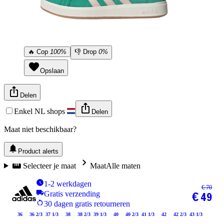
🔥
Cop
100%
👎
Drop
0%
Opslaan
Delen
Enkel NL shops
Delen
Maat niet beschikbaar?
Product alerts
Selecteer je maat
Maat
Alle maten
1-2 werkdagen
€ 70
Gratis verzending
€ 49
30 dagen gratis retourneren
36
36 2/3
37 1/3
38
38 2/3
39 1/3
40
40 2/3
41 1/3
42
42 2/3
43 1/3