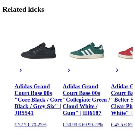
Related
kicks
Adidas Grand
Adidas Grand
Adidas G
Court Base 00s
Court Base 00s
Court Bas
"Core Black / Core
"Collegiate Green /
"Better Sc
Black / Grey Six" |
Cloud White /
Clear Pin
JR5541
Gum" | IH6187
White" |
€ 52.5
€ 70
-25%
€ 50.99
€ 69.99
-27%
€ 45.5
€ 65