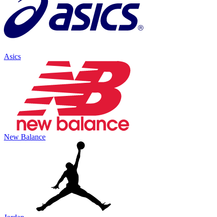
Asics
New Balance