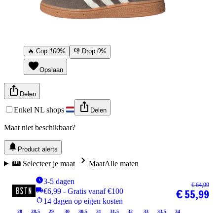
🔥
Cop
100%
👎
Drop
0%
Opslaan
Delen
Enkel NL shops
Delen
Maat niet beschikbaar?
Product alerts
Selecteer je maat
Maat
Alle maten
3-5 dagen
€ 64,99
€6,99 - Gratis vanaf €100
€ 55,99
14 dagen op eigen kosten
28
28.5
29
30
30.5
31
31.5
32
33
33.5
34