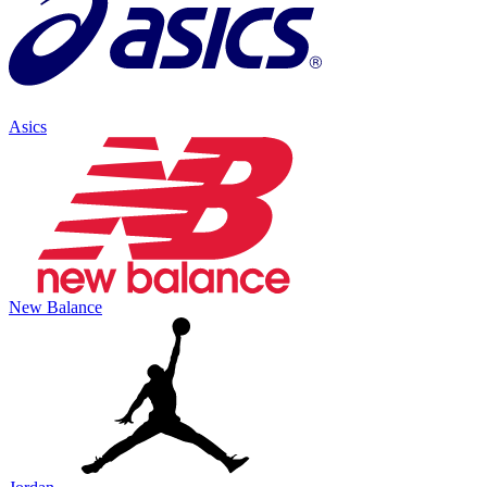
Asics
New Balance