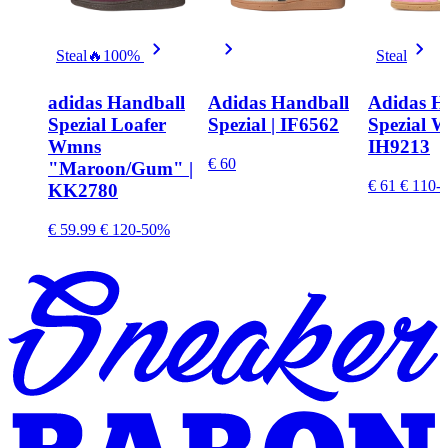
Steal
🔥
100%
Steal
adidas Handball
Adidas Handball
Adidas H
Spezial Loafer
Spezial | IF6562
Spezial W
Wmns
IH9213
€ 60
"Maroon/Gum" |
€ 61
€ 110
-
KK2780
€ 59.99
€ 120
-50%