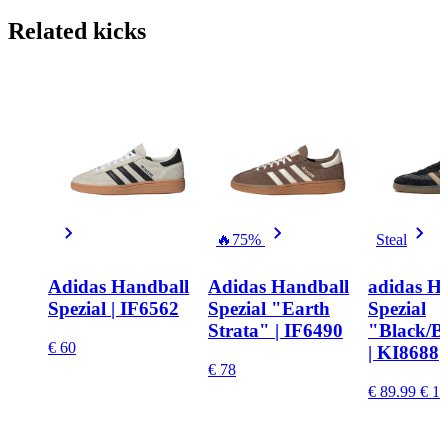
Related
kicks
🔥
75%
Steal
Adidas Handball
Adidas Handball
adidas H
Spezial | IF6562
Spezial "Earth
Spezial
Strata" | IF6490
"Black/B
€ 60
| KI8688
€ 78
€ 89.99
€ 17