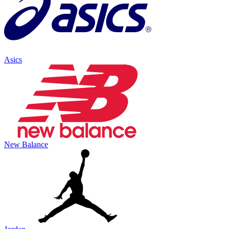
Asics
New Balance