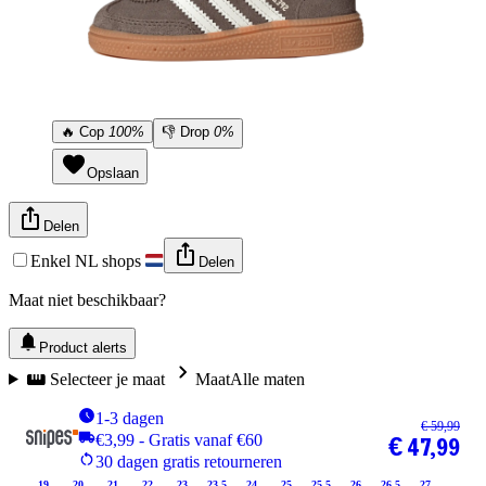
🔥
Cop
100%
👎
Drop
0%
Opslaan
Delen
Enkel NL shops
Delen
Maat niet beschikbaar?
Product alerts
Selecteer je maat
Maat
Alle maten
1-3 dagen
€ 59,99
€3,99 - Gratis vanaf €60
€ 47,99
30 dagen gratis retourneren
19
20
21
22
23
23.5
24
25
25.5
26
26.5
27