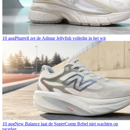
10 aug
Pharrell zet de Adistar Jellyfish volledig in het wit
10 aug
New Balance laat de SuperComp Rebel niet wachten op
racedag