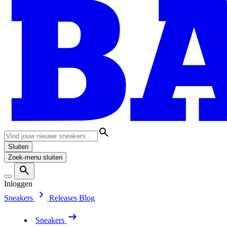
Sluiten
Zoek-menu sluiten
Inloggen
Sneakers
Releases
Blog
Sneakers