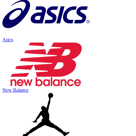
Asics
New Balance