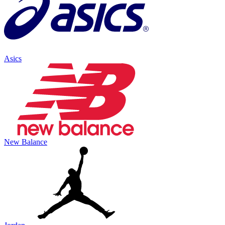
Asics
New Balance