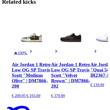
Related
kicks
🔥
100%
Air Jordan 1 Retro
Air Jordan 1 Retro
Air Jord
Low OG SP Travis
Low OG SP Travis
"Quai 54"
Scott "Medium
Scott "Velvet
IR2367-1
Olive" | DM7866-
Brown" | DM7866-
€ 139.99
200
202
€ 209.95
€ 193.69
€ 379.99