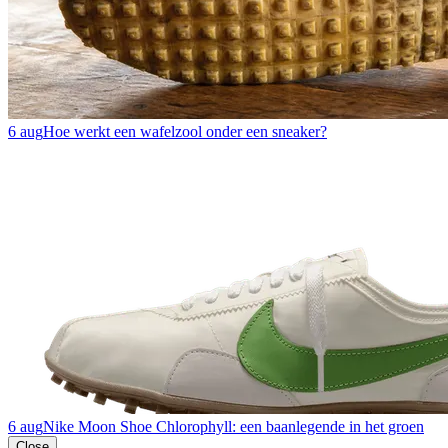
6 aug
Hoe werkt een wafelzool onder een sneaker?
6 aug
Nike Moon Shoe Chlorophyll: een baanlegende in het groen
Close