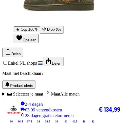
🔥
Cop
100%
👎
Drop
0%
Opslaan
Delen
Enkel NL shops
Delen
Maat niet beschikbaar?
Product alerts
Selecteer je maat
Maat
Alle maten
2-4 dagen
€ 134,99
€3,99 verzendkosten
28 dagen gratis retourneren
36
36.5
37.5
38
38.5
39
40
40.5
41
42