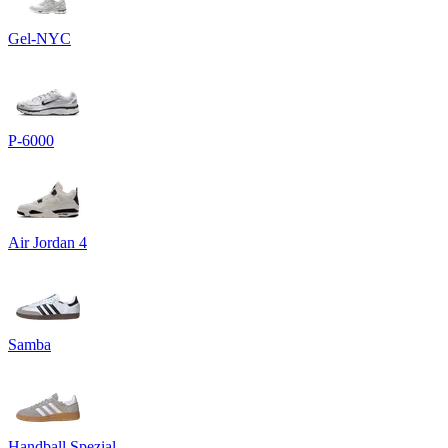
Gel-NYC
P-6000
Air Jordan 4
Samba
Handball Spezial