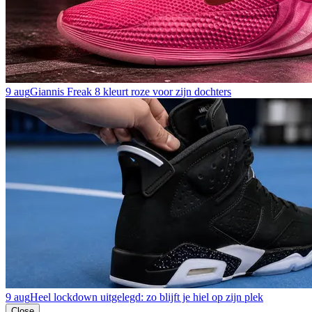
9 aug
Giannis Freak 8 kleurt roze voor zijn dochters
9 aug
Heel lockdown uitgelegd: zo blijft je hiel op zijn plek
Close