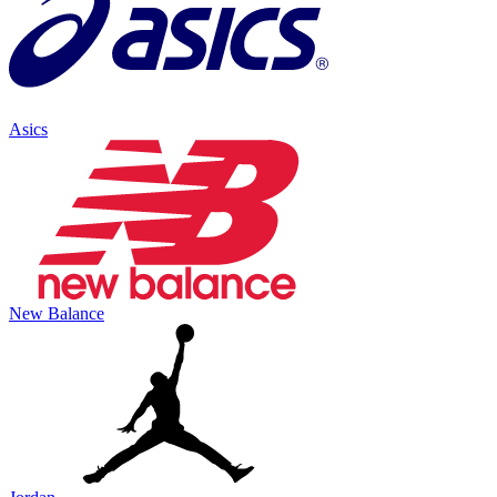
Asics
New Balance