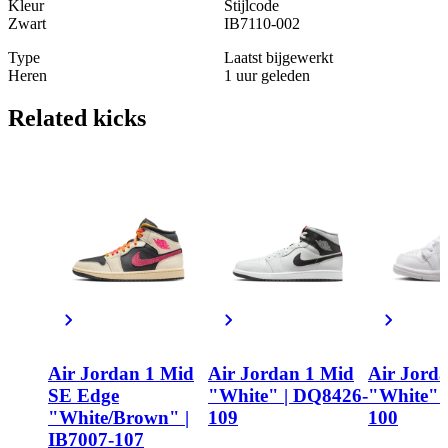
Kleur
Stijlcode
Zwart
IB7110-002
Type
Laatst bijgewerkt
Heren
1 uur geleden
Related
kicks
Air Jordan 1 Mid
Air Jordan 1 Mid
Air Jord
SE Edge
"White" | DQ8426-
"White" 
"White/Brown" |
109
100
IB7007-107