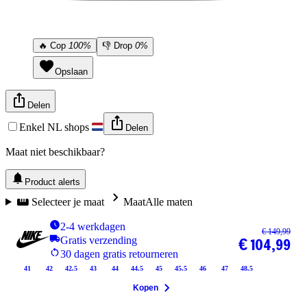
🔥
Cop
100%
👎
Drop
0%
Opslaan
Delen
Enkel NL shops
Delen
Maat niet beschikbaar?
Product alerts
Selecteer je maat
Maat
Alle maten
2-4 werkdagen
€ 149,99
Gratis verzending
€ 104,99
30 dagen gratis retourneren
41
42
42.5
43
44
44.5
45
45.5
46
47
48.5
Kopen