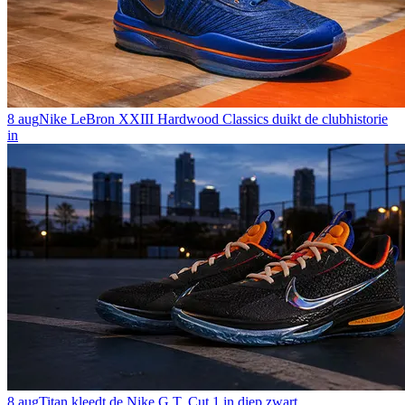
8 aug
Nike LeBron XXIII Hardwood Classics duikt de clubhistorie
in
8 aug
Titan kleedt de Nike G.T. Cut 1 in diep zwart