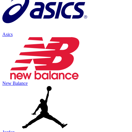
Asics
New Balance