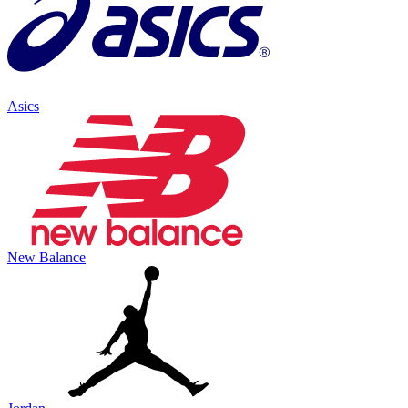
Asics
New Balance