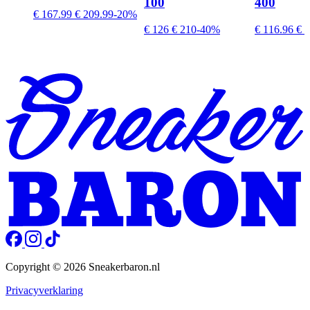
100
400
€ 167.99
€ 209.99
-20%
€ 126
€ 210
-40%
€ 116.96
€ 2
Copyright © 2026 Sneakerbaron.nl
Privacyverklaring