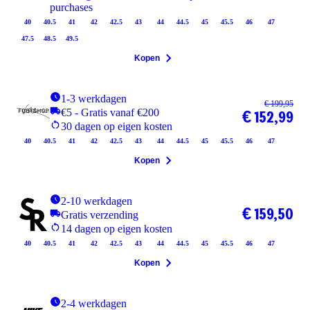
purchases
40
40.5
41
42
42.5
43
44
44.5
45
45.5
46
47
47.5
48.5
49.5
Kopen
1-3 werkdagen
€ 199,95
€5 - Gratis vanaf €200
€ 152,99
30 dagen op eigen kosten
40
40.5
41
42
42.5
43
44
44.5
45
45.5
46
47
Kopen
2-10 werkdagen
€ 159,50
Gratis verzending
14 dagen op eigen kosten
40
40.5
41
42
42.5
43
44
44.5
45
45.5
46
47
Kopen
2-4 werkdagen