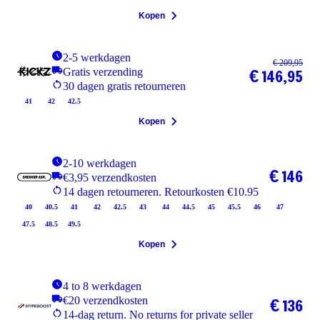
Kopen
2-5 werkdagen
€ 209,95
Gratis verzending
€ 146,95
30 dagen gratis retourneren
41
42
42.5
Kopen
2-10 werkdagen
€ 146
€3,95 verzendkosten
14 dagen retourneren. Retourkosten €10.95
40
40.5
41
42
42.5
43
44
44.5
45
45.5
46
47
47.5
48.5
49.5
Kopen
4 to 8 werkdagen
€20 verzendkosten
€ 136
14-dag return. No returns for private seller