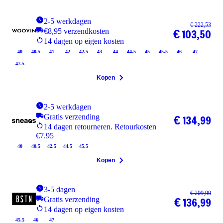
2-5 werkdagen
€ 222,53
€8,95 verzendkosten
€ 103,50
14 dagen op eigen kosten
40
40.5
41
42
42.5
43
44
44.5
45
45.5
46
47
47.5
Kopen
2-5 werkdagen
Gratis verzending
€ 134,99
14 dagen retourneren. Retourkosten
€7.95
40
40.5
42.5
44.5
45.5
Kopen
3-5 dagen
€ 209,99
Gratis verzending
€ 136,99
14 dagen op eigen kosten
45.5
46
47