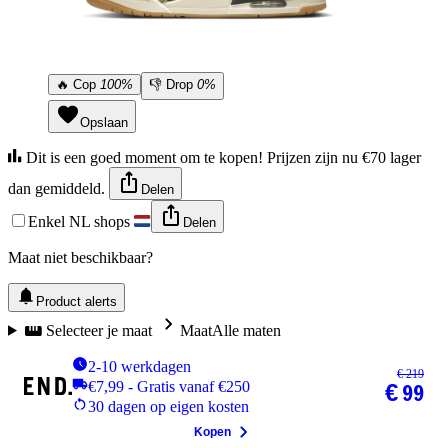
🔥
Cop
100%
👎
Drop
0%
Opslaan
Dit is een goed moment om te kopen! Prijzen zijn nu €70 lager
dan gemiddeld.
Delen
Enkel NL shops
Delen
Maat niet beschikbaar?
Product alerts
Selecteer je maat
Maat
Alle maten
2-10 werkdagen
€ 219
€7,99 - Gratis vanaf €250
€ 99
30 dagen op eigen kosten
Kopen