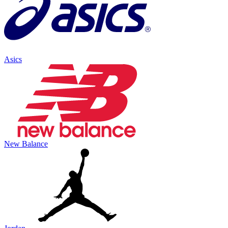
Asics
New Balance