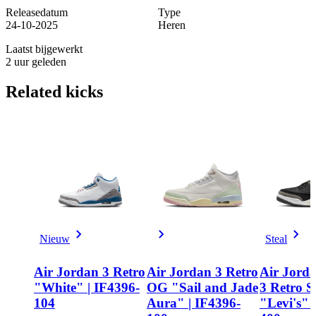
Releasedatum
Type
24-10-2025
Heren
Laatst bijgewerkt
2 uur geleden
Related
kicks
Nieuw
Steal
Air Jordan 3 Retro
Air Jordan 3 Retro
Air Jorda
"White" | IF4396-
OG "Sail and Jade
3 Retro 
104
Aura" | IF4396-
"Levi's" 