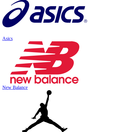
Asics
New Balance