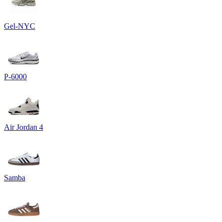
Gel-NYC
P-6000
Air Jordan 4
Samba