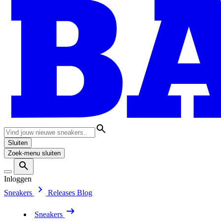
Sluiten
Zoek-menu sluiten
Inloggen
Sneakers
Releases
Blog
Sneakers