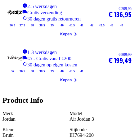
2-5 werkdagen
€ 209,95
Gratis verzending
€ 136,95
30 dagen gratis retourneren
36.5
37.5
38
38.5
39
40
40.5
41
42
42.5
43
44
Kopen
1-3 werkdagen
€ 209,99
€5 - Gratis vanaf €200
€ 199,49
30 dagen op eigen kosten
36
36.5
38
38.5
39
40
40.5
41
Kopen
Product Info
Merk
Model
Jordan
Air Jordan 3
Kleur
Stijlcode
Bruin
IH7694-200