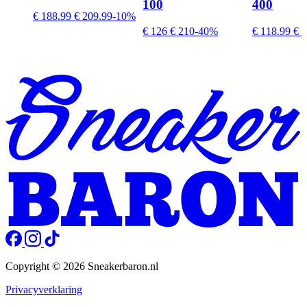
100
400
€ 188.99
€ 209.99
-10%
€ 126
€ 210
-40%
€ 118.99
€ 2
Copyright © 2026 Sneakerbaron.nl
Privacyverklaring