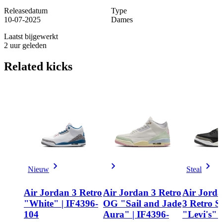
Releasedatum
Type
10-07-2025
Dames
Laatst bijgewerkt
2 uur geleden
Related
kicks
Nieuw
Steal
Air Jordan 3 Retro
Air Jordan 3 Retro
Air Jorda
"White" | IF4396-
OG "Sail and Jade
3 Retro 
104
Aura" | IF4396-
"Levi's" 