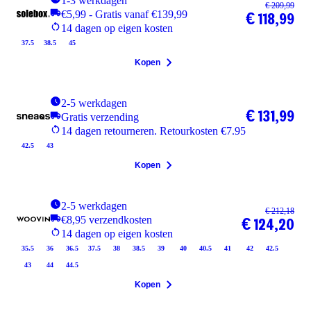
1-3 werkdagen
€ 209,99
€5,99 - Gratis vanaf €139,99
€ 118,99
14 dagen op eigen kosten
37.5
38.5
45
Kopen
2-5 werkdagen
€ 131,99
Gratis verzending
14 dagen retourneren. Retourkosten €7.95
42.5
43
Kopen
2-5 werkdagen
€ 212,18
€8,95 verzendkosten
€ 124,20
14 dagen op eigen kosten
35.5
36
36.5
37.5
38
38.5
39
40
40.5
41
42
42.5
43
44
44.5
Kopen