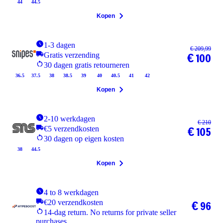
44
44.5
Kopen
1-3 dagen
€ 209,99
Gratis verzending
€ 100
30 dagen gratis retourneren
36.5
37.5
38
38.5
39
40
40.5
41
42
Kopen
2-10 werkdagen
€ 210
€5 verzendkosten
€ 105
30 dagen op eigen kosten
38
44.5
Kopen
4 to 8 werkdagen
€20 verzendkosten
€ 96
14-dag return. No returns for private seller
purchases