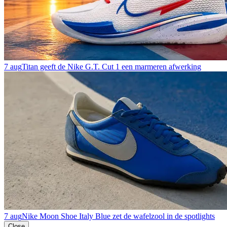
7 aug
Titan geeft de Nike G.T. Cut 1 een marmeren afwerking
7 aug
Nike Moon Shoe Italy Blue zet de wafelzool in de spotlights
Close