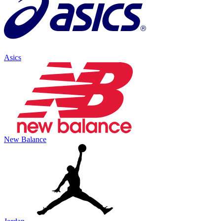
Asics
New Balance