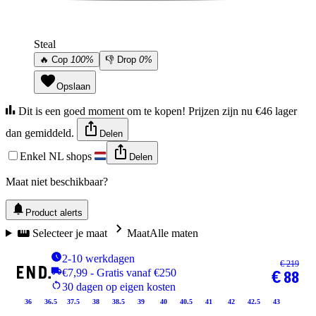
Steal
🔥
Cop
100%
👎
Drop
0%
Opslaan
Dit is een goed moment om te kopen! Prijzen zijn nu €46 lager
dan gemiddeld.
Delen
Enkel NL shops
Delen
Maat niet beschikbaar?
Product alerts
Selecteer je maat
Maat
Alle maten
2-10 werkdagen
€ 219
€7,99 - Gratis vanaf €250
€ 88
30 dagen op eigen kosten
36
36.5
37.5
38
38.5
39
40
40.5
41
42
42.5
43