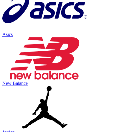
Asics
New Balance