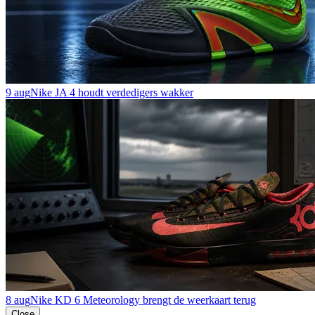
9 aug
Nike JA 4 houdt verdedigers wakker
8 aug
Nike KD 6 Meteorology brengt de weerkaart terug
Close