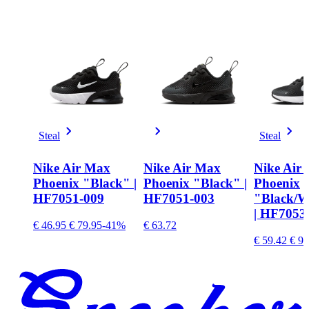
Steal
Steal
Nike Air Max
Nike Air Max
Nike Air
Phoenix "Black" |
Phoenix "Black" |
Phoenix
HF7051-009
HF7051-003
"Black/W
| HF7053
€ 46.95
€ 79.95
-41%
€ 63.72
€ 59.42
€ 99