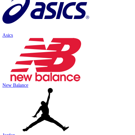
Asics
New Balance