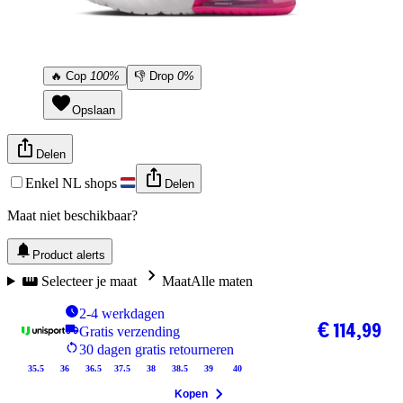
🔥
Cop
100%
👎
Drop
0%
Opslaan
Delen
Enkel NL shops
Delen
Maat niet beschikbaar?
Product alerts
Selecteer je maat
Maat
Alle maten
2-4 werkdagen
€ 114,99
Gratis verzending
30 dagen gratis retourneren
35.5
36
36.5
37.5
38
38.5
39
40
Kopen