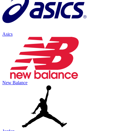
Asics
New Balance