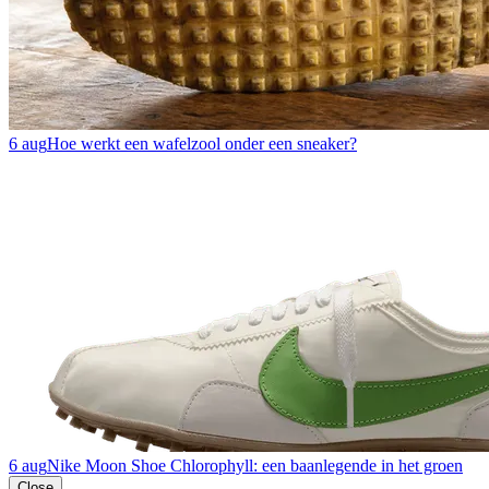
6 aug
Hoe werkt een wafelzool onder een sneaker?
6 aug
Nike Moon Shoe Chlorophyll: een baanlegende in het groen
Close