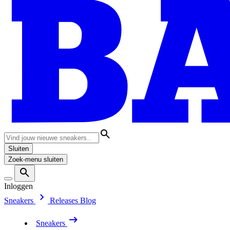
Sluiten
Zoek-menu sluiten
Inloggen
Sneakers
Releases
Blog
Sneakers