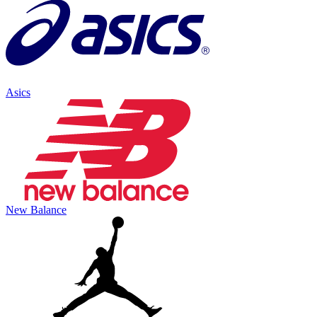
Asics
New Balance