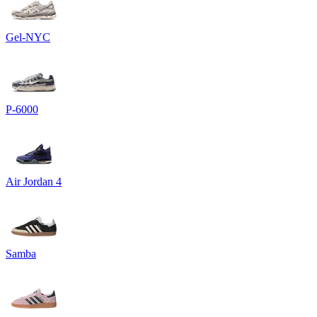
Gel-NYC
P-6000
Air Jordan 4
Samba