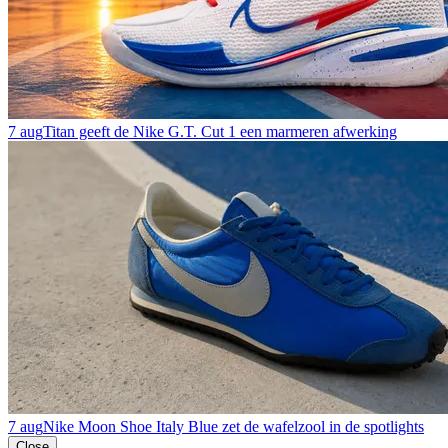
7 aug
Titan geeft de Nike G.T. Cut 1 een marmeren afwerking
7 aug
Nike Moon Shoe Italy Blue zet de wafelzool in de spotlights
Close