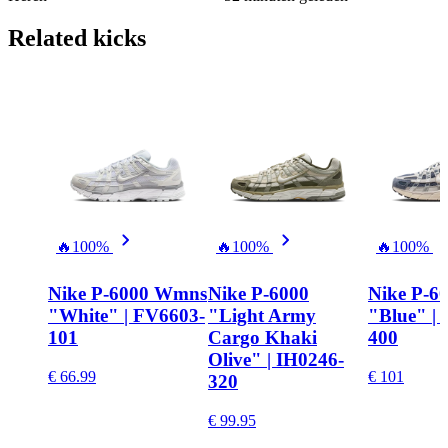
Related
kicks
🔥
100%
🔥
100%
🔥
100%
Nike P-6000 Wmns
Nike P-6000
Nike P-6
"White" | FV6603-
"Light Army
"Blue" | 
101
Cargo Khaki
400
Olive" | IH0246-
€ 66.99
€ 101
320
€ 99.95