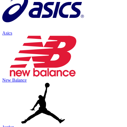
Asics
New Balance