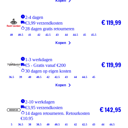
Kopen
2-4 dagen
€ 119,99
€3,99 verzendkosten
28 dagen gratis retourneren
40
40.5
41
42
42.5
43
44
44.5
45
45.5
Kopen
1-3 werkdagen
€ 119,99
€5 - Gratis vanaf €200
30 dagen op eigen kosten
36.5
39
40
40.5
42
42.5
43
44
44.5
45
Kopen
2-10 werkdagen
€3,95 verzendkosten
€ 142,95
14 dagen retourneren. Retourkosten
€10.95
5
36.5
38
38.5
40
40.5
41
42
42.5
43
44
44.5