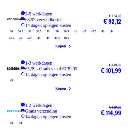
2-5 werkdagen
€ 124,20
€8,95 verzendkosten
€ 92,12
14 dagen op eigen kosten
36
36.5
38
38.5
39
40
40.5
41
42
42.5
43
44
44.5
45
45.5
46
47
47.5
48.5
Kopen
1-3 werkdagen
€ 119,99
€5,99 - Gratis vanaf €139,99
€ 101,99
14 dagen op eigen kosten
45
Kopen
1-2 werkdagen
€ 119,99
Gratis verzending
€ 114,99
14 dagen op eigen kosten
42
44