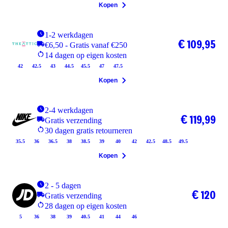
Kopen
1-2 werkdagen
€ 109,95
€6,50 - Gratis vanaf €250
14 dagen op eigen kosten
42
42.5
43
44.5
45.5
47
47.5
Kopen
2-4 werkdagen
€ 119,99
Gratis verzending
30 dagen gratis retourneren
35.5
36
36.5
38
38.5
39
40
42
42.5
48.5
49.5
Kopen
2 - 5 dagen
€ 120
Gratis verzending
28 dagen op eigen kosten
5
36
38
39
40.5
41
44
46