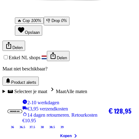
🔥
Cop
100%
👎
Drop
0%
Opslaan
Delen
Enkel NL shops
Delen
Maat niet beschikbaar?
Product alerts
Selecteer je maat
Maat
Alle maten
2-10 werkdagen
€3,95 verzendkosten
€ 128,95
14 dagen retourneren. Retourkosten
€10.95
36
36.5
37.5
38
38.5
39
Kopen