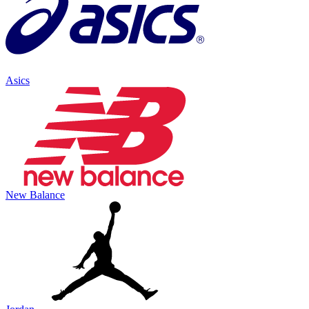
Asics
New Balance