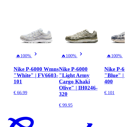
🔥
100%
🔥
100%
🔥
100%
Nike P-6000 Wmns
Nike P-6000
Nike P-6
"White" | FV6603-
"Light Army
"Blue" | 
101
Cargo Khaki
400
Olive" | IH0246-
€ 66.99
€ 101
320
€ 99.95