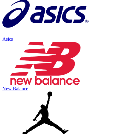
Asics
New Balance