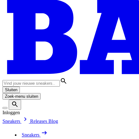
Sluiten
Zoek-menu sluiten
Inloggen
Sneakers
Releases
Blog
Sneakers