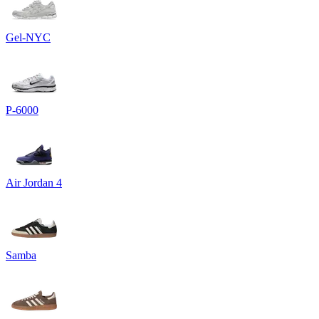
Gel-NYC
P-6000
Air Jordan 4
Samba