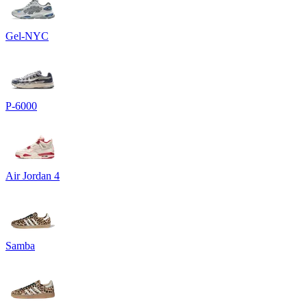
Gel-NYC
P-6000
Air Jordan 4
Samba