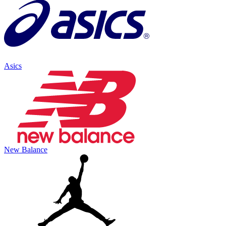
Asics
New Balance