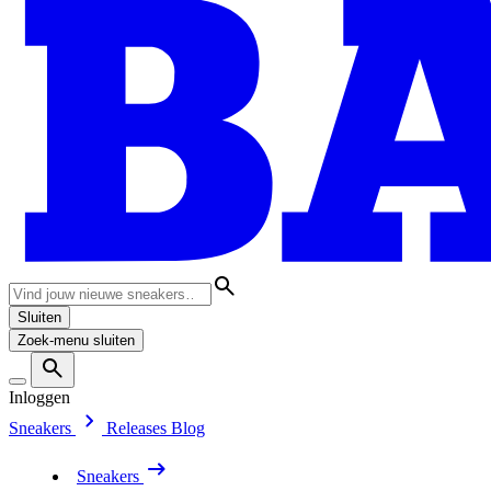
Sluiten
Zoek-menu sluiten
Inloggen
Sneakers
Releases
Blog
Sneakers