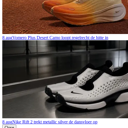
8 aug
Vomero Plus Desert Camo loopt regelrecht de hitte in
8 aug
Nike Rift 2 trekt metallic silver de dansvloer op
Close