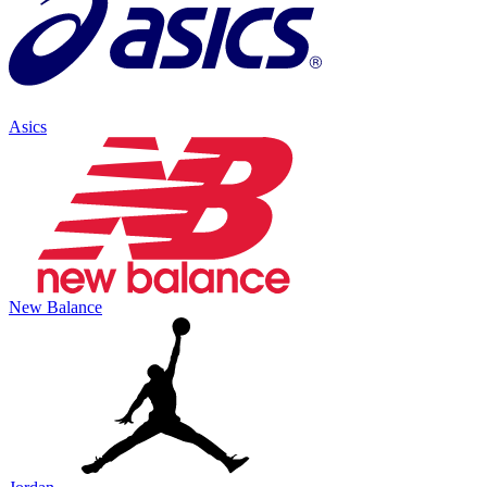
Asics
New Balance