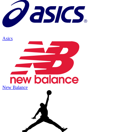
Asics
New Balance