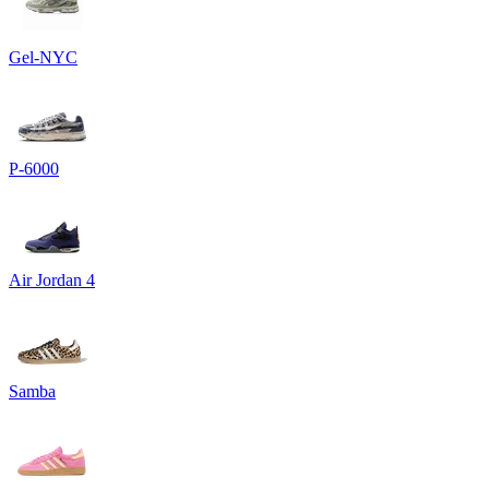
Gel-NYC
P-6000
Air Jordan 4
Samba