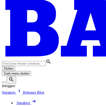
Sluiten
Zoek-menu sluiten
Inloggen
Sneakers
Releases
Blog
Sneakers