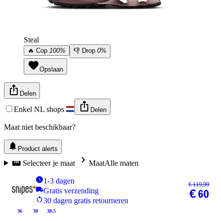
Steal
🔥
Cop
100%
👎
Drop
0%
Opslaan
Delen
Enkel NL shops
Delen
Maat niet beschikbaar?
Product alerts
Selecteer je maat
Maat
Alle maten
1-3 dagen
€ 119,99
Gratis verzending
€ 60
30 dagen gratis retourneren
36
38
38.5