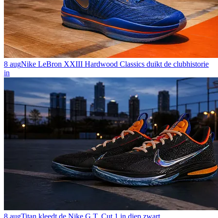
8 aug
Nike LeBron XXIII Hardwood Classics duikt de clubhistorie
in
8 aug
Titan kleedt de Nike G.T. Cut 1 in diep zwart