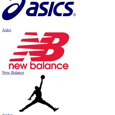
Asics
New Balance