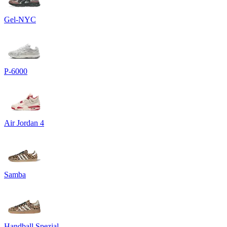
Gel-NYC
P-6000
Air Jordan 4
Samba
Handball Spezial