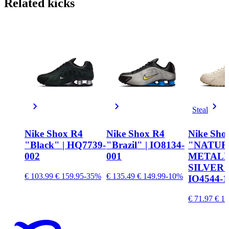
Related
kicks
Steal
Nike Shox R4
Nike Shox R4
Nike Sho
"Black" | HQ7739-
"Brazil" | IO8134-
"NATUR
002
001
METALL
SILVER" 
€ 103.99
€ 159.95
-35%
€ 135.49
€ 149.99
-10%
IO4544-1
€ 71.97
€ 15