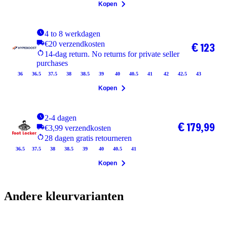
Kopen
4 to 8 werkdagen
€20 verzendkosten
€ 123
14-dag return. No returns for private seller
purchases
36
36.5
37.5
38
38.5
39
40
40.5
41
42
42.5
43
Kopen
2-4 dagen
€ 179,99
€3,99 verzendkosten
28 dagen gratis retourneren
36.5
37.5
38
38.5
39
40
40.5
41
Kopen
Andere kleurvarianten