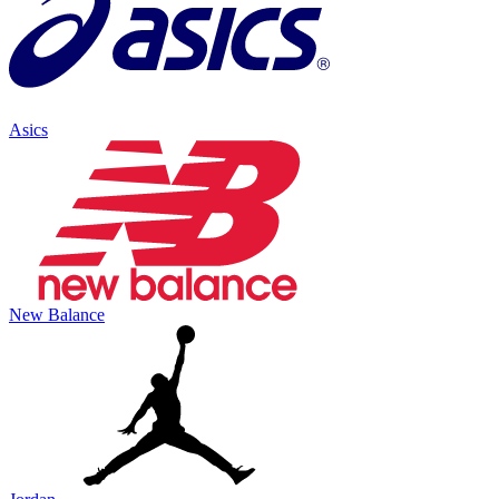
Asics
New Balance