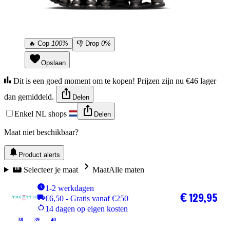
🔥
Cop
100%
👎
Drop
0%
Opslaan
Dit is een goed moment om te kopen! Prijzen zijn nu €46 lager
dan gemiddeld.
Delen
Enkel NL shops
Delen
Maat niet beschikbaar?
Product alerts
Selecteer je maat
Maat
Alle maten
1-2 werkdagen
€ 129,95
€6,50 - Gratis vanaf €250
14 dagen op eigen kosten
38
39
40