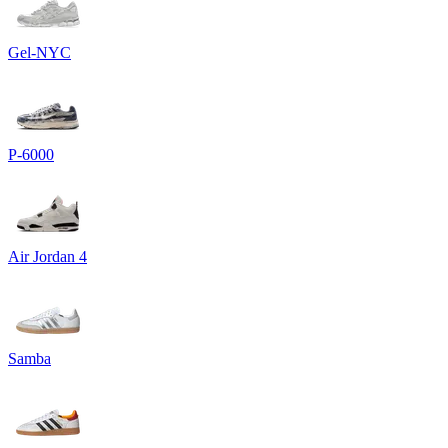
Gel-NYC
P-6000
Air Jordan 4
Samba