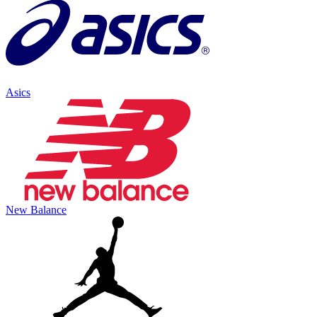
Asics
New Balance