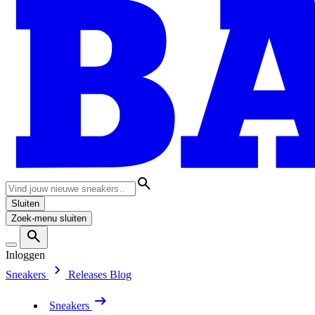
Sluiten
Zoek-menu sluiten
Inloggen
Sneakers
Releases
Blog
Sneakers